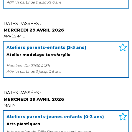
Age :
A partir de
0
jusqu'à
6 ans
DATES PASSÉES :
MERCREDI 29 AVRIL 2026
APRÈS-MIDI
Ateliers parents-enfants (3-5 ans)
Atelier modelage terre/argile
Horaires :
De
15h30
à
18h
Age :
A partir de
3
jusqu'à
5 ans
DATES PASSÉES :
MERCREDI 29 AVRIL 2026
MATIN
Ateliers parents-jeunes enfants (0-3 ans)
Arts plastiques
Intervention de Zélia Brasier de sacré poulpe.