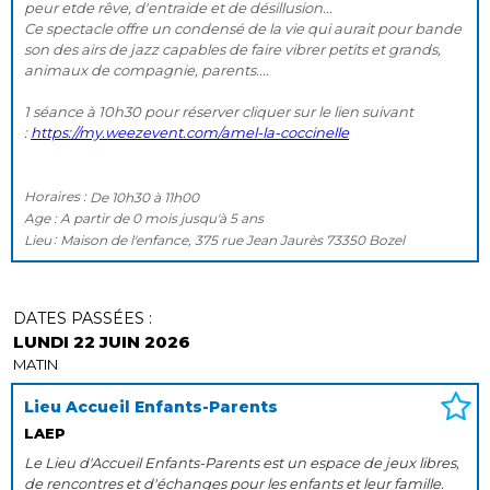
peur etde rêve, d'entraide et de désillusion...
Ce spectacle offre un condensé de la vie qui aurait pour bande
son des airs de jazz capables de faire vibrer petits et grands,
animaux de compagnie, parents....
1 séance à 10h30 pour réserver cliquer sur le lien suivant
:
https://my.weezevent.com/amel-la-coccinelle
Horaires :
De
10h30
à
11h00
Age :
A partir de
0 mois
jusqu'à
5 ans
Lieu
Maison de l'enfance, 375 rue Jean Jaurès 73350 Bozel
DATES PASSÉES :
LUNDI 22 JUIN 2026
MATIN
Lieu Accueil Enfants-Parents
LAEP
Le Lieu d'Accueil Enfants-Parents est un espace de jeux libres,
de rencontres et d'échanges pour les enfants et leur famille.