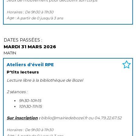
Horaires :
De
9h30
à
11h30
Age :
A partir de
0
jusqu'à
3 ans
DATES PASSÉES :
MARDI 31 MARS 2026
MATIN
Ateliers d'éveil RPE
P'tits lecteurs
Lecture libre à la bibliothèque de Bozel
2 séances :
9h30-10h15
10h30-11h15
Sur inscription
:
biblio@mairiedebozel.fr ou 04.79.22.67.52
Horaires :
De
9h30
à
11h30
Age :
A partir de
0
jusqu'à
3 ans